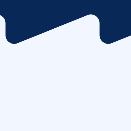
Leerlingparticipatie
Op onze school vinden we het belangrijk dat leerlingen ku
meepraten over zaken die hen aangaan. Daarom heeft de sc
leerlingenraad. Elk jaar worden leerlingen uit groep 6, 7 en 