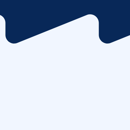
Medezeggenschapsraad
De medezeggenschapsraad (MR) is een wettelijk verplicht o
school. De medezeggenschapsraad bestaat uit leerkrachte
(personeelsgeleding) en ouders (oudergeleding). De actuele