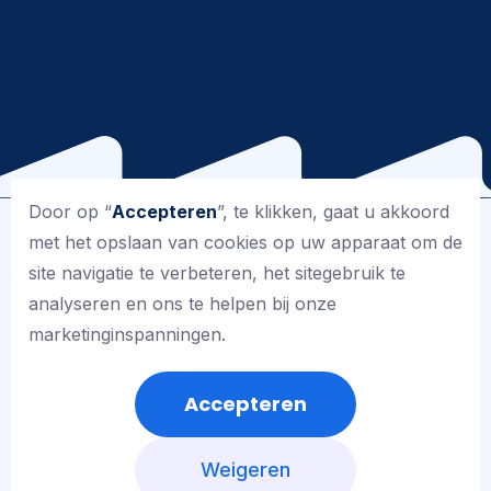
Sinterklaas
Door op “
Accepteren
”, te klikken, gaat u akkoord
Uiteraard vieren wij op onze school Sinterklaas. De
met het opslaan van cookies op uw apparaat om de
leerlingen van de groepen 1 t/m 4 krijgen van Sint
site navigatie te verbeteren, het sitegebruik te
Nicolaas een cadeautje. De leerlingen van de groepen 5
analyseren en ons te helpen bij onze
t/m 8 maken voor een klasgenoot een surprise met
marketinginspanningen.
daarin een cadeautje, waarvoor zij van de
oudervereniging geld krijgen. Elk jaar weer is het een
Accepteren
groot feest voor jong en oud, waarbij veel ouders hun
hulp aanbieden.
Weigeren