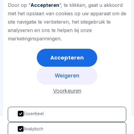
Door op “
Accepteren
”, te klikken, gaat u akkoord
wordt (zoals sfeer, huiswerk of toetsen).
met het opslaan van cookies op uw apparaat om de
Kinderen leren zo eigenaarschap te
site navigatie te verbeteren, het sitegebruik te
nemen over hun eigen groei.
analyseren en ons te helpen bij onze
marketinginspanningen.
We gaan ervan uit dat alle leerlingen
deelnemen aan de activiteiten die wij op
Accepteren
school organiseren!
Weigeren
Voorkeuren
Essentieel
Analytisch