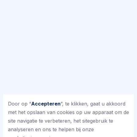
te ondersteunen.
Samenwerkingsverband Aan den IJssel
Elk kind heeft recht op goed onderwijs, ook
kinderen die extra ondersteuning nodig
hebben. Daarom zorgen wij ervoor dat ieder
kind een passende plek krijgt om zich te
ontwikkelen. Wanneer de ondersteuning op
school niet voldoende kan worden geboden,
zoeken we samen met het
samenwerkingsverband naar een passende
oplossing, bijvoorbeeld binnen het speciaal
Door op “
Accepteren
”, te klikken, gaat u akkoord
(basis)onderwijs.
met het opslaan van cookies op uw apparaat om de
site navigatie te verbeteren, het sitegebruik te
Contactgegevens samenwerkingsverband ‘Aan
analyseren en ons te helpen bij onze
den IJssel’: