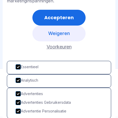
marketinginspanningen.
De Linie 7J
2905 AX Capelle aan den IJssel
Accepteren
Telefoon: 010 820 01 01
Weigeren
Voorkeuren
Essentieel
Analytisch
Advertenties
Advertenties Gebruikersdata
Advertentie Personalisatie