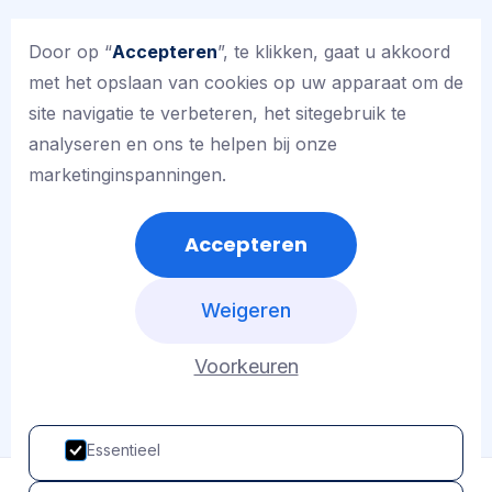
Kleuters mogen bij de aangrenzende
kleutergroepen trakteren, tevens mogen zij
Door op “
Accepteren
”, te klikken, gaat u akkoord
langs de administratief medewerker en de
met het opslaan van cookies op uw apparaat om de
directie. Leerlingen van de groepen 3 t/m 5
site navigatie te verbeteren, het sitegebruik te
mogen de leraren van de overige groepen 3
analyseren en ons te helpen bij onze
t/m 5 trakteren, tevens bij de administratief
marketinginspanningen.
medewerker en de directie. Leerlingen van de
groepen 6 t/m 8 trakteren eventueel de leraren
Accepteren
van de overige groepen 6 t/m 8, tevens mogen
zij langs de administratief medewerker en de
Weigeren
directie.
Voorkeuren
Essentieel